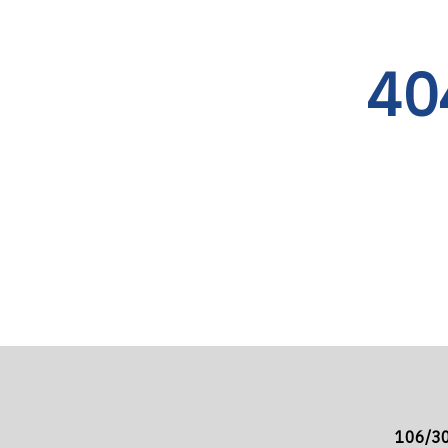
40
106/30